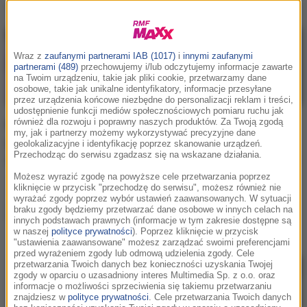
od skalistych...
Wraz z
zaufanymi partnerami IAB (1017)
i
innymi zaufanymi
partnerami (489)
przechowujemy i/lub odczytujemy informacje zawarte
na Twoim urządzeniu, takie jak pliki cookie, przetwarzamy dane
Sprawdź się
Sprawdź się
osobowe, takie jak unikalne identyfikatory, informacje przesyłane
przez urządzenia końcowe niezbędne do personalizacji reklam i treści,
udostępnienie funkcji mediów społecznościowych pomiaru ruchu jak
Kto wygrał "Taniec z
Jennifer Lopez
również dla rozwoju i poprawny naszych produktów. Za Twoją zgodą
my, jak i partnerzy możemy wykorzystywać precyzyjne dane
gwiazdami"? Wskaż
kończy dziś 57 lat.
geolokalizacyjne i identyfikację poprzez skanowanie urządzeń.
Przechodząc do serwisu zgadzasz się na wskazane działania.
zwycięzców!
Ile wiesz o jej życiu i
karierze?
Możesz wyrazić zgodę na powyższe cele przetwarzania poprzez
Jak dobrze pamiętasz
kliknięcie w przycisk "przechodzę do serwisu", możesz również nie
zwycięzców "Tańca z
Jennifer Lopez od dekad
wyrażać zgody poprzez wybór ustawień zaawansowanych. W sytuacji
gwiazdami"? Wskaż parę,
zachwyca fanów muzyką,
braku zgody będziemy przetwarzać dane osobowe w innych celach na
która zdobyła...
filmami i spektakularnymi
innych podstawach prawnych (informacje w tym zakresie dostępne są
występami. Z okazji...
w naszej
polityce prywatności
). Poprzez kliknięcie w przycisk
"ustawienia zaawansowane" możesz zarządzać swoimi preferencjami
przed wyrażeniem zgody lub odmową udzielenia zgody. Cele
przetwarzania Twoich danych bez konieczności uzyskania Twojej
zgody w oparciu o uzasadniony interes Multimedia Sp. z o.o. oraz
informacje o możliwości sprzeciwienia się takiemu przetwarzaniu
znajdziesz w
polityce prywatności
. Cele przetwarzania Twoich danych