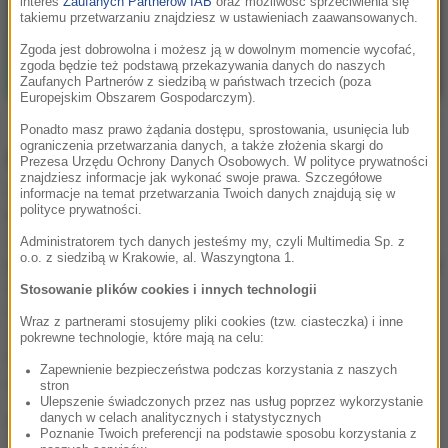
interes
Zaufanych Partnerów IAB
oraz możliwość sprzeciwienia się
takiemu przetwarzaniu znajdziesz w ustawieniach zaawansowanych.
Zgoda jest dobrowolna i możesz ją w dowolnym momencie wycofać,
zgoda będzie też podstawą przekazywania danych do naszych
Zaufanych Partnerów z siedzibą w państwach trzecich (poza
Europejskim Obszarem Gospodarczym).
fot. Podlewski/AKPA
Ponadto masz prawo żądania dostępu, sprostowania, usunięcia lub
ograniczenia przetwarzania danych, a także złożenia skargi do
Niespodziewane zmiany w Ich Troje
Prezesa Urzędu Ochrony Danych Osobowych. W polityce prywatności
znajdziesz informacje jak wykonać swoje prawa. Szczegółowe
Niedawno fani Ich Troje
zostali zaskoczeni
informacje na temat przetwarzania Twoich danych znajdują się w
polityce prywatności.
nieoczekiwanymi zmianami
w składzie zespołu. Grupa
założona przez Jacka Łągwę i Michała Wiśniewskiego
Administratorem tych danych jesteśmy my, czyli Multimedia Sp. z
o.o. z siedzibą w Krakowie, al. Waszyngtona 1.
po cichu rozstała się z Anną Świątczak, prywatnie byłą
żoną tego drugiego i matką dwóch jego córek
. W
Stosowanie plików cookies i innych technologii
formacji śpiewała przez ponad dekadę. Najpierw w
Wraz z partnerami stosujemy pliki cookies (tzw. ciasteczka) i inne
2003 roku zajęła miejsce odchodzącej Justyny
pokrewne technologie, które mają na celu:
Majkowskiej, a potem, po zniknięciu z zespołu w 2010
Zapewnienie bezpieczeństwa podczas korzystania z naszych
roku, powróciła do niego po dekadzie, w 2020 roku.
stron
Ulepszenie świadczonych przez nas usług poprzez wykorzystanie
danych w celach analitycznych i statystycznych
Roszady w składzie Ich Troje wywołały spore emocje,
Poznanie Twoich preferencji na podstawie sposobu korzystania z
bo o odejściu Anny Świątczak nie poinformowano